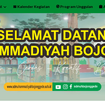
il
📅 Kalender Kegiatan
🧭 Program Unggulan
🏫 
ip to main content
Skip to navigat