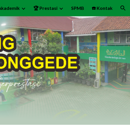
Akademik
🏆 Prestasi
SPMB
☎️ Kontak
ion