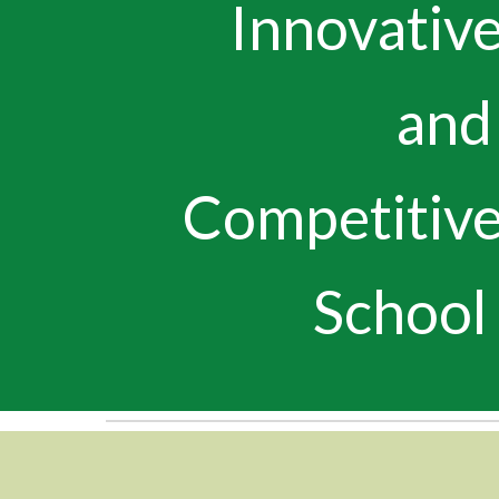
Innovativ
an
Competitiv
School