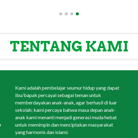
TENTANG KAMI
,
Kami adalah pembelajar seumur hidup yang dapat
ibu/bapak percayai sebagai teman untuk
memberdayakan anak-anak, agar berhasil di luar
sekolah; kami percaya bahwa masa depan anak-
,
anak kami menanti menjadi generasi muda hebat
untuk memimpin dan menciptakan masyarakat
yang harmonis dan islami.