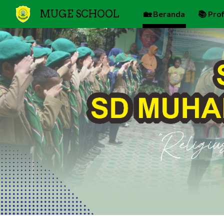
MUGE SCHOOL
🏡 Beranda
📚 Prof
Sk